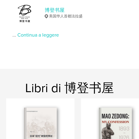
Categoria principale:
Stati Uniti d'America (USA)
博登书屋
Categorie aggiuntive
Politica
美国华人首都法拉盛
Formato del progetto:
15×23 cm
N° di pagine:
338
...
Continua a leggere
ISBN
Copertina morbida: 9781006763779
Data di pubblicazione:
lug 04, 2021
Lingua
Undetermined
Parole chiave
,
House
Bouden
Libri di 博登书屋