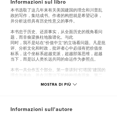
Informazioni sul libro
本书选取了这几年来有关美国建国的理念和川普乱
政的写作，集结成书。作者的构想就是希望记录，
并分析这些具有历史性意义的事件。
本书忠于历史、还原事实，从全面历史的视角看问
题，而非偷梁换柱地脸谱化。与此
同时，我不是站在“价值中立”的立场看问题。凡是批
评、分析文化和时政，批评者心中必须有把价值坐
标系，这个坐标系超越党派，超越部落思维，超越
当下，而是以人类长远共同的命运作为参照点。
本书一共分作五个部分。第一章讲到“灯塔国”建国的
理念与来由，并在川普治下的种种扭曲现象。第二
章谈美国的保守主义，以及它如何遭受扭曲。第三
MOSTRA DI PIÙ
章谈美国的国家身份的问题，说明种族主义不能是
国家认同的一部分。第四章谈到“法律与秩序”的狗哨
和现实。第五章是对时代的反思。
Informazioni sull'autore
Funzionalità e dettagli