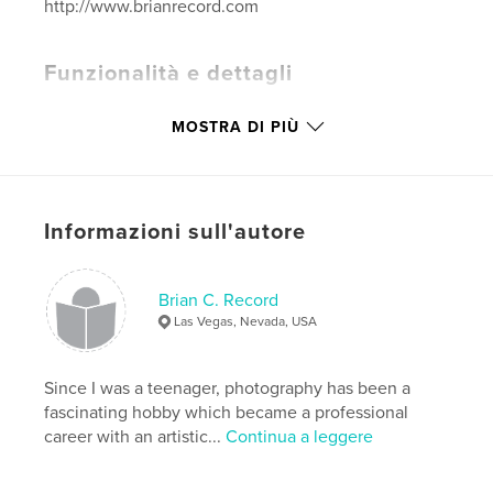
http://www.brianrecord.com
Funzionalità e dettagli
Categoria principale:
Fotografia artistica
MOSTRA DI PIÙ
Categorie aggiuntive
Libri d'arte e fotografia
Formato del progetto:
Orizzontale standard, 25×20
cm
N° di pagine:
142
Informazioni sull'autore
Data di pubblicazione:
ago 30, 2021
Lingua
English
Brian C. Record
Parole chiave
Las Vegas, Nevada, USA
,
,
Photography
Books
Nature
Since I was a teenager, photography has been a
fascinating hobby which became a professional
career with an artistic...
Continua a leggere