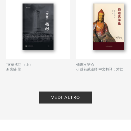
“文革拷问 （上）
修道次第论
di 裘臻 著
di 莲花戒论师 中文翻译：才仁
VEDI ALTRO