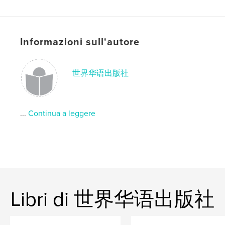
Categoria principale:
Politica
Formato del progetto:
15×23 cm
N° di pagine:
426
Informazioni sull'autore
ISBN
Copertina morbida: 9781006502590
Data di pubblicazione:
set 15, 2021
世界华语出版社
Lingua
Undetermined
...
Continua a leggere
Libri di 世界华语出版社