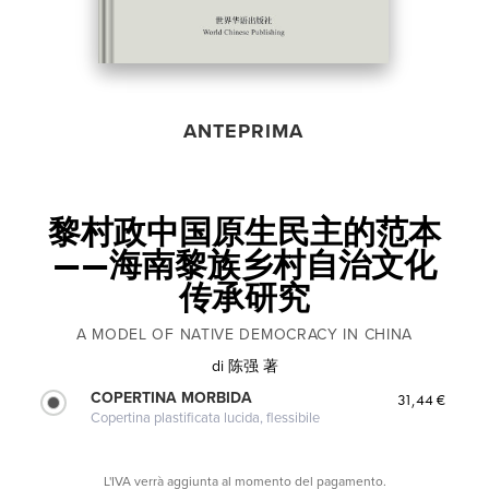
ANTEPRIMA
黎村政中国原生民主的范本
——海南黎族乡村自治文化
传承研究
A MODEL OF NATIVE DEMOCRACY IN CHINA
di
陈强 著
COPERTINA MORBIDA
31,44 €
Copertina plastificata lucida, flessibile
L'IVA verrà aggiunta al momento del pagamento.