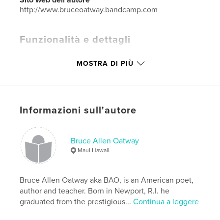
http://www.bruceoatway.bandcamp.com
Funzionalità e dettagli
Categoria principale:
Poesia
MOSTRA DI PIÙ
Categorie aggiuntive
Letteratura e narrativa
,
California
Formato del progetto:
15×23 cm
N° di pagine:
116
Informazioni sull'autore
ISBN
Copertina rigida rivestita: 9781006465208
Bruce Allen Oatway
Copertina morbida: 9781006465192
Maui Hawaii
Copertina rigida con sovraccoperta: 9781006465215
Data di pubblicazione:
set 26, 2021
Bruce Allen Oatway aka BAO, is an American poet,
Lingua
English
author and teacher. Born in Newport, R.I. he
graduated from the prestigious...
Continua a leggere
Parole chiave
,
,
,
,
Inspirational
Maui
California
Malibu