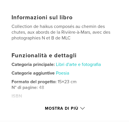
Informazioni sul libro
Collection de haikus composés au chemin des
chutes, aux abords de la Rivière-à-Mars, avec des
photographies N et B de MLC
Funzionalità e dettagli
Categoria principale:
Libri d'arte e fotografia
Categorie aggiuntive
Poesia
Formato del progetto:
15×23 cm
N° di pagine:
48
ISBN
Copertina morbida: 9781006319587
MOSTRA DI PIÙ
Data di pubblicazione:
nov 05, 2021
Lingua
French
Parole chiave