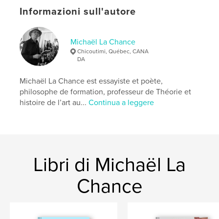
Informazioni sull'autore
,
,
,
Rivière-à-Mars
Bec Scie
photographie
haïku
Michaël La Chance
Chicoutimi, Québec, CANA
DA
Michaël La Chance est essayiste et poète,
philosophe de formation, professeur de Théorie et
histoire de l’art au...
Continua a leggere
Libri di Michaël La
Chance