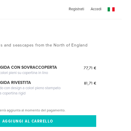
Registrati
Accedi
es and seascapes from the North of England
IGIDA CON SOVRACCOPERTA
77,71 €
lori pieni su copertina in lino
GIDA RIVESTITA
81,71 €
gido con design a colori pieno stampato
a copertina rigid
verrà aggiunta al momento del pagamento.