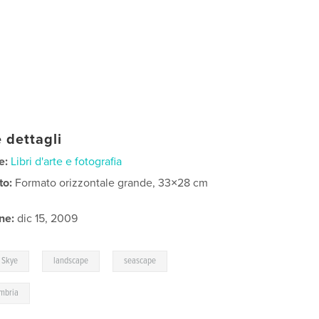
 dettagli
e:
Libri d'arte e fotografia
to:
Formato orizzontale grande, 33×28 cm
ne:
dic 15, 2009
,
,
,
Skye
landscape
seascape
mbria