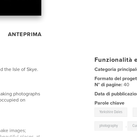
ANTEPRIMA
Funzionalità e
 the Isle of Skye.
Categoria principal
Formato del proget
N° di pagine:
40
 taking photographs
Data di pubblicazio
 occupied on
Parole chiave
,
Yorkshire Dales
photography
,
Cu
make images;
beautiful places, at