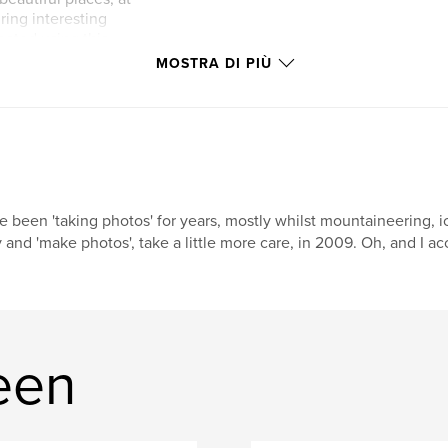
ring interesting
eated using this
MOSTRA DI PIÙ
ve been 'taking photos' for years, mostly whilst mountaineering, i
y and 'make photos', take a little more care, in 2009. Oh, and I a
reen