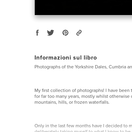
Informazioni sul libro
Photographs of the Yorkshire Dales, Cumbria and
My first collection of photographs! I have been
for far too many years, mostly whilst otherwise
mountains, hills, or frozen waterfalls.
Only in the last few months have I decided to 
deliberately taking myself to what I know to be 