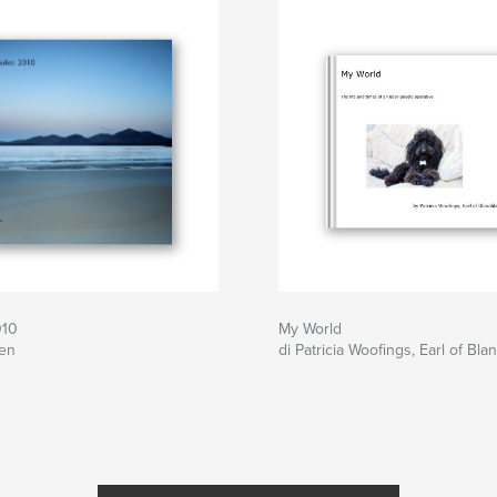
010
My World
een
di Patricia Woofings, Earl of Bla