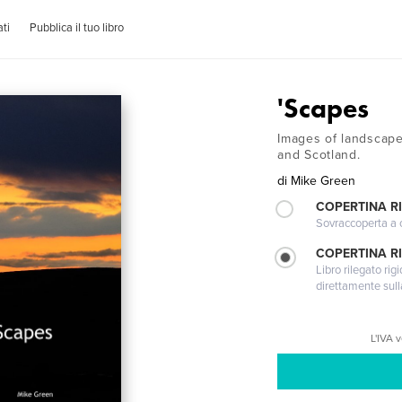
ti
Pubblica il tuo libro
'Scapes
Images of landscap
and Scotland.
di
Mike Green
COPERTINA R
Sovraccoperta a co
COPERTINA RI
Libro rilegato ri
direttamente sull
L'IVA 