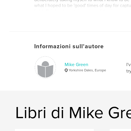
what I hoped to be 'good' times of day for captu
light. This book contains some of the images cr
approach.
Informazioni sull'autore
Mike Green
I'
Yorkshire Dales, Europe
tr
Libri di Mike G