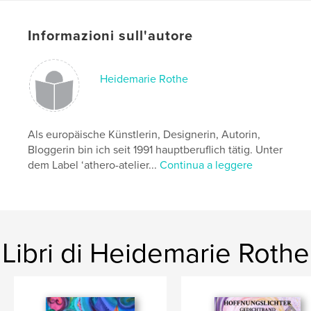
Categoria principale:
Belle arti
Categorie aggiuntive
Libri d'arte e fotografia
Informazioni sull'autore
Formato del progetto:
US Letter, 22×28 cm
N° di pagine:
48
Heidemarie Rothe
Data di pubblicazione:
gen 18, 2022
Lingua
German
Parole chiave
Als europäische Künstlerin, Designerin, Autorin,
Bloggerin bin ich seit 1991 hauptberuflich tätig. Unter
,
,
Stoffdrucke
Kunst
Spiegelung
dem Label ‘athero-atelier...
Continua a leggere
Libri di Heidemarie Rothe