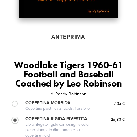
ANTEPRIMA
Woodlake Tigers 1960-61
Football and Baseball
Coached by Leo Robinson
di
Randy Robinson
COPERTINA MORBIDA
17,35 €
Copertina plastificata lucida, flessibile
COPERTINA RIGIDA RIVESTITA
26,83 €
Libro rilegato rigido con design a colori
pieno stampato direttamente sulla
copertina rigid