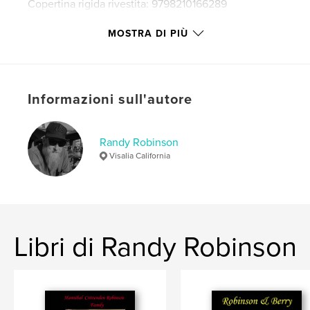
Copertina rigida rivestita: 9798210166289
Data di pubblicazione:
mar 28, 2022
MOSTRA DI PIÙ
Lingua
English
Parole chiave
,
,
Tigers
woodlake
Leo Robinson
Informazioni sull'autore
Randy Robinson
Visalia California
Libri di Randy Robinson