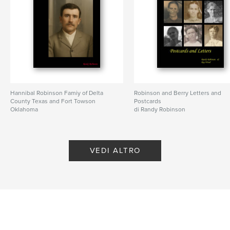
Hannibal Robinson Famiy of Delta
Robinson and Berry Letters and
County Texas and Fort Towson
Postcards
Oklahoma
di Randy Robinson
di Randy Robinson
VEDI ALTRO