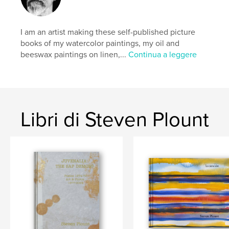
Data di pubblicazione:
mag 24, 2022
Lingua
English
I am an artist making these self-published picture
Parole chiave
books of my watercolor paintings, my oil and
tantrika
beeswax paintings on linen,...
Continua a leggere
Libri di Steven Plount