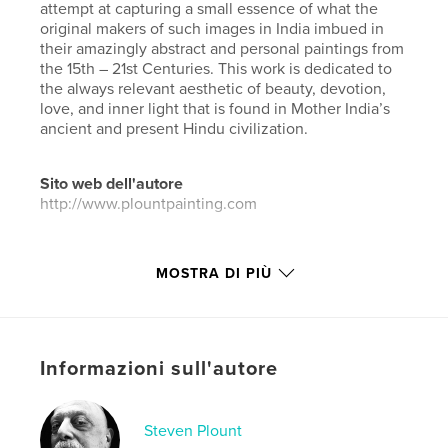
attempt at capturing a small essence of what the
original makers of such images in India imbued in
their amazingly abstract and personal paintings from
the 15th – 21st Centuries. This work is dedicated to
the always relevant aesthetic of beauty, devotion,
love, and inner light that is found in Mother India’s
ancient and present Hindu civilization.
Sito web dell'autore
http://www.plountpainting.com
Funzionalità e dettagli
MOSTRA DI PIÙ
Categoria principale:
Libri d'arte e fotografia
Categorie aggiuntive
India
Formato del progetto:
Verticale standard, 20×25 cm
Informazioni sull'autore
N° di pagine:
44
ISBN
Copertina morbida: 9798210364098
Steven Plount