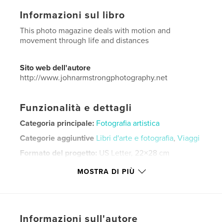
Informazioni sul libro
This photo magazine deals with motion and
movement through life and distances
Sito web dell'autore
http://www.johnarmstrongphotography.net
Funzionalità e dettagli
Categoria principale:
Fotografia artistica
Categorie aggiuntive
Libri d'arte e fotografia
,
Viaggi
Formato del progetto:
US Letter, 22×28 cm
N° di pagine:
40
MOSTRA DI PIÙ
Data di pubblicazione:
giu 16, 2022
Lingua
English
Parole chiave
Informazioni sull'autore
,
,
,