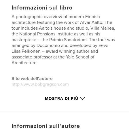
Informazioni sul libro
A photographic overview of modern Finnish
architecture featuring the work of Alvar Aalto. The
tour includes Aalto's house and studio, Villa Mairea,
the National Pensions Institute as well as his
masterpiece -- the Paimio Sanatorium. The tour was
arranged by Docomomo and developed by Eeva-
Liisa Pelkonen -- award winning author and
asssociate professor at the Yale School of
Architecture.
Sito web dell'autore
http://www.bobgregson.com
MOSTRA DI PIÙ
Funzionalità e dettagli
Categoria principale:
Architettura
Categorie aggiuntive
Fotografia artistica
Informazioni sull'autore
Formato del progetto:
Quadrato piccolo, 18×18 cm