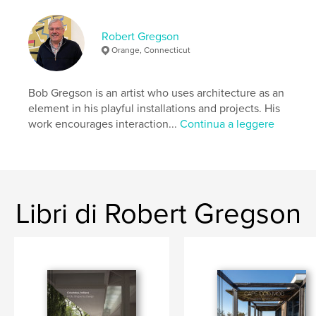
N° di pagine:
136
ISBN
Robert Gregson
Copertina rigida rivestita: 9798210614568
Orange, Connecticut
Data di pubblicazione:
ago 29, 2022
Lingua
English
Bob Gregson is an artist who uses architecture as an
element in his playful installations and projects. His
Parole chiave
work encourages interaction...
Continua a leggere
,
,
,
travel
design
architecture
modern
Libri di Robert Gregson