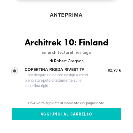
ANTEPRIMA
Architrek 10: Finland
an architectural heritage
di
Robert Gregson
COPERTINA RIGIDA RIVESTITA
82,93 €
Libro rilegato rigido con design a colori
pieno stampato direttamente sulla
copertina rigid
L'IVA verrà aggiunta al momento del pagamento.