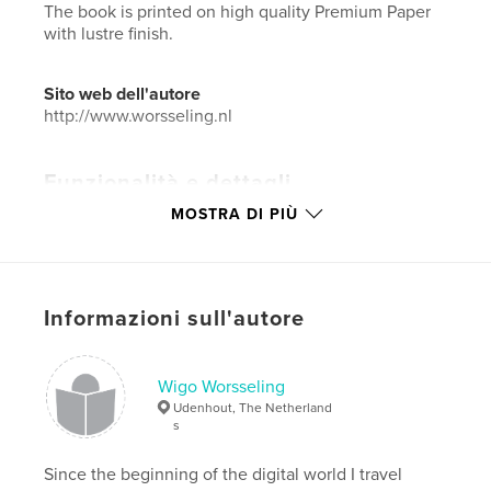
The book is printed on high quality Premium Paper
with lustre finish.
Sito web dell'autore
http://www.worsseling.nl
Funzionalità e dettagli
MOSTRA DI PIÙ
Categoria principale:
Libri d'arte e fotografia
Formato del progetto:
Orizzontale standard, 25×20
cm
N° di pagine:
80
Informazioni sull'autore
Data di pubblicazione:
gen 04, 2010
Lingua
English
Wigo Worsseling
Parole chiave
Udenhout, The Netherland
,
,
,
urban exploring
worsseling
urbex
s
photography
Since the beginning of the digital world I travel