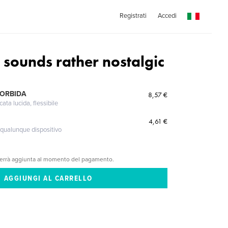
Registrati
Accedi
 sounds rather nostalgic
MORBIDA
8,57 €
cata lucida, flessibile
4,61 €
 qualunque dispositivo
verrà aggiunta al momento del pagamento.