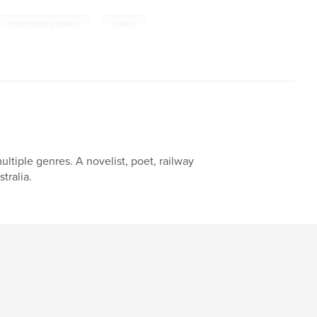
,
contemporary poems
poetry
ltiple genres. A novelist, poet, railway
tralia.