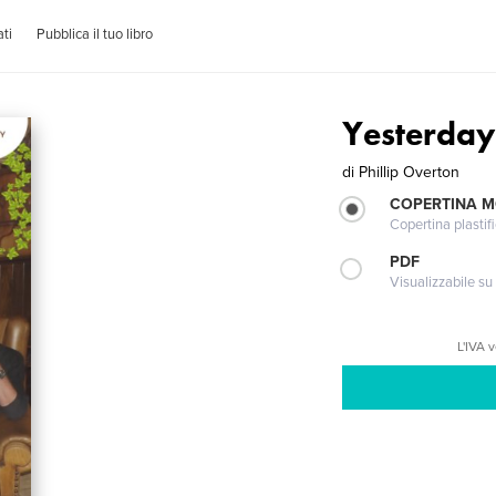
ti
Pubblica il tuo libro
Yesterday
di
Phillip Overton
COPERTINA 
Copertina plastifi
PDF
Visualizzabile su
L'IVA 