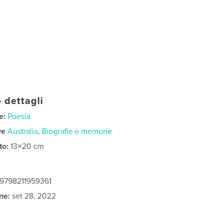
 dettagli
e:
Poesia
ve
Australia
,
Biografie e memorie
to:
13×20 cm
 9798211959361
ne:
set 28, 2022