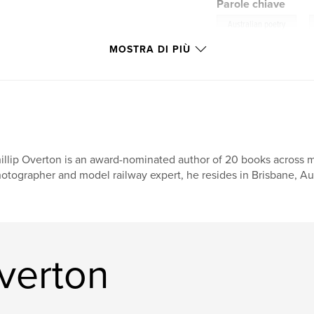
Parole chiave
,
Australian poetry
MOSTRA DI PIÙ
illip Overton is an award-nominated author of 20 books across mu
otographer and model railway expert, he resides in Brisbane, Aus
Overton