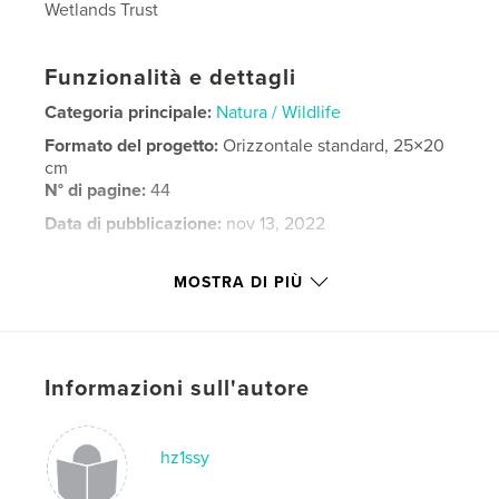
Wetlands Trust
Funzionalità e dettagli
Categoria principale:
Natura / Wildlife
Formato del progetto:
Orizzontale standard, 25×20
cm
N° di pagine:
44
Data di pubblicazione:
nov 13, 2022
Lingua
English
MOSTRA DI PIÙ
Parole chiave
,
,
,
Nature
Mammals
Birds
Washington wetlands
Informazioni sull'autore
hz1ssy