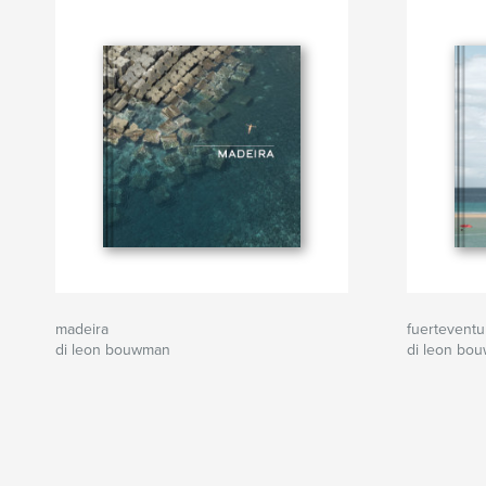
madeira
fuerteventur
di leon bouwman
di leon bo