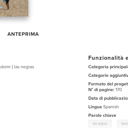
ANTEPRIMA
Funzionalità e
idorm | las negras
Categoria principal
Categorie aggiunti
Formato del proget
N° di pagine:
170
Data di pubblicazio
Lingua
Spanish
Parole chiave
,
las negras
ben