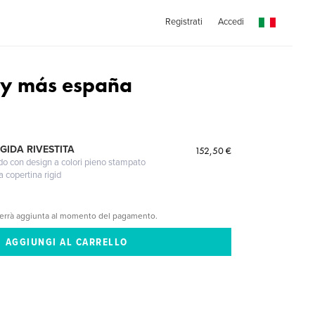
Registrati
Accedi
 y más españa
GIDA RIVESTITA
152,50 €
gido con design a colori pieno stampato
a copertina rigid
verrà aggiunta al momento del pagamento.