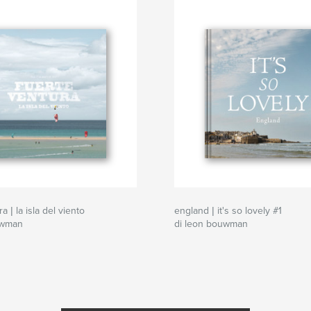
a | la isla del viento
england | it's so lovely #1
uwman
di leon bouwman