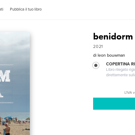
ti
Pubblica il tuo libro
benidorm
2021
di
leon bouwman
COPERTINA RI
Libro rilegato ri
direttamente sull
L'IVA 