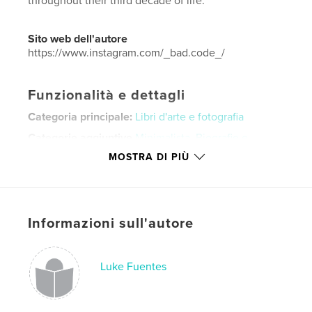
throughout their third decade of life.
Sito web dell'autore
https://www.instagram.com/_bad.code_/
Funzionalità e dettagli
Categoria principale:
Libri d'arte e fotografia
Categorie aggiuntive
Minimalista
,
Biografie e
memorie
MOSTRA DI PIÙ
Formato del progetto:
Orizzontale standard, 25×20
cm
N° di pagine:
78
ISBN
Informazioni sull'autore
Copertina morbida: 9798211663435
Data di pubblicazione:
gen 03, 2023
Luke Fuentes
Lingua
English
Parole chiave