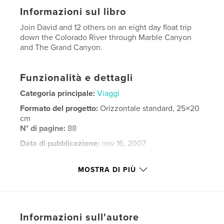
Informazioni sul libro
Join David and 12 others on an eight day float trip
down the Colorado River through Marble Canyon
and The Grand Canyon.
Funzionalità e dettagli
Categoria principale:
Viaggi
Formato del progetto:
Orizzontale standard, 25×20
cm
N° di pagine:
88
Data di pubblicazione:
nov 16, 2007
Parole chiave
MOSTRA DI PIÙ
,
,
,
Grand Canyon
Arizona
Landscape
,
Float
Rafting
Informazioni sull'autore