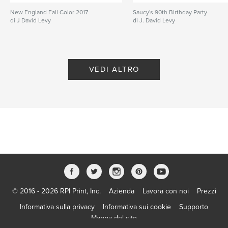
New England Fall Color 2017
Saucy's 90th Birthday Party
di J David Levy
di J. David Levy
VEDI ALTRO
© 2016 - 2026 RPI Print, Inc.
Azienda
Lavora con noi
Prezzi
Informativa sulla privacy
Informativa sui cookie
Supporto
Mappa del sito