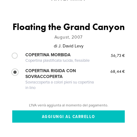
Floating the Grand Canyon
August, 2007
di
J. David Levy
COPERTINA MORBIDA
56,73 €
Copertina plastificata lucida, flessibile
COPERTINA RIGIDA CON
68,44 €
SOVRACCOPERTA
Sovraccoperta a colori pieni su copertina
in lino
L'IVA verrà aggiunta al momento del pagamento.