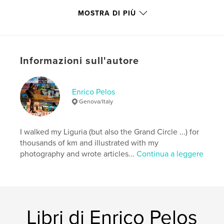
hug…
MOSTRA DI PIÙ
Sito web dell'autore
http://www.enricopelos.it
Informazioni sull'autore
Funzionalità e dettagli
Categoria principale:
Biografie e memorie
Enrico Pelos
Categorie aggiuntive
Poesia
Genova/Italy
Formato del progetto:
15×23 cm
N° di pagine:
112
I walked my Liguria (but also the Grand Circle ...) for
ISBN
thousands of km and illustrated with my
Copertina rigida rivestita: 9788890979293
photography and wrote articles...
Continua a leggere
Data di pubblicazione:
mar 17, 2023
Lingua
Italian
Parole chiave
,
,
,
,
love
amore
fotografie
poems
Libri di Enrico Pelos