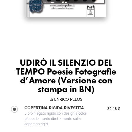
UDIRÒ IL SILENZIO DEL
TEMPO Poesie Fotografie
d’Amore (Versione con
stampa in BN)
di
ENRICO PELOS
COPERTINA RIGIDA RIVESTITA
32,18 €
Libro rilegato rigido con design a colori
pieno stampato direttamente sulla
copertina rigid