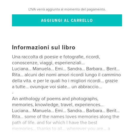
L'IVA verrà aggiunta al momento del pagamento.
Informazioni sul libro
Una raccolta di poesie e fotografie, ricordi,
conoscenze, viaggi, esperienziali…
Luciana… Manuela… Emi… Sandra… Barbara… Berit…
Rita… alcuni dei nomi amori ricordi lungo il cammino
della vita. e per le quali ho i migliori ricordi… grazie
a tutte… ovunque voi siate… un abbraccio…
-
An anthology of poems and photographs,
memories, knowledge, travel, experiences…
Luciana… Manuela… Emi… Sandra… Barbara… Berit…
Rita… some of the names loves memories along the
path of life. and for which I have the best
memories… thanks to all… wherever you are… a