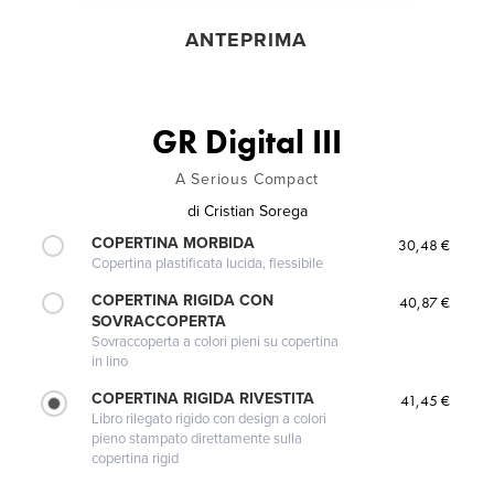
ANTEPRIMA
GR Digital III
A Serious Compact
di
Cristian Sorega
COPERTINA MORBIDA
30,48 €
Copertina plastificata lucida, flessibile
COPERTINA RIGIDA CON
40,87 €
SOVRACCOPERTA
Sovraccoperta a colori pieni su copertina
in lino
COPERTINA RIGIDA RIVESTITA
41,45 €
Libro rilegato rigido con design a colori
pieno stampato direttamente sulla
copertina rigid