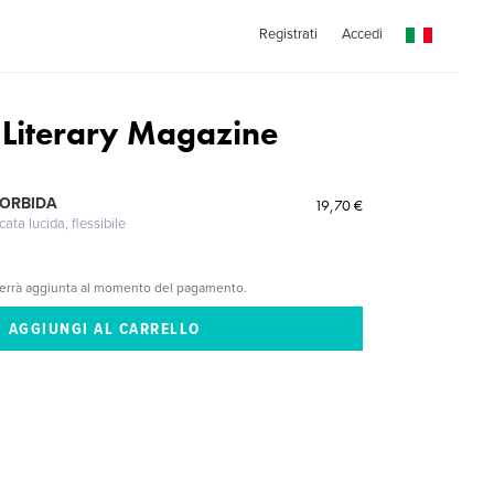
Registrati
Accedi
Literary Magazine
MORBIDA
19,70 €
cata lucida, flessibile
verrà aggiunta al momento del pagamento.