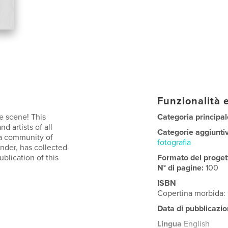
Funzionalità e
e scene! This
Categoria principal
 artists of all
Categorie aggiunti
 a community of
fotografia
nder, has collected
ublication of this
Formato del proget
N° di pagine:
100
ISBN
Copertina morbida:
Data di pubblicazio
Lingua
English