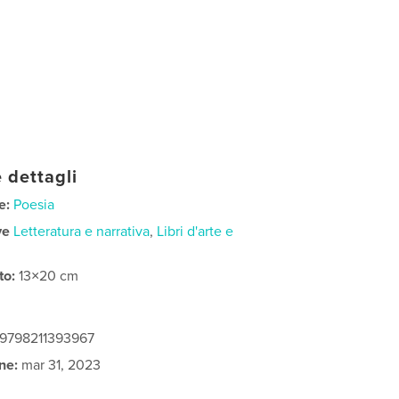
 dettagli
e:
Poesia
ve
Letteratura e narrativa
,
Libri d'arte e
to:
13×20 cm
 9798211393967
ne:
mar 31, 2023