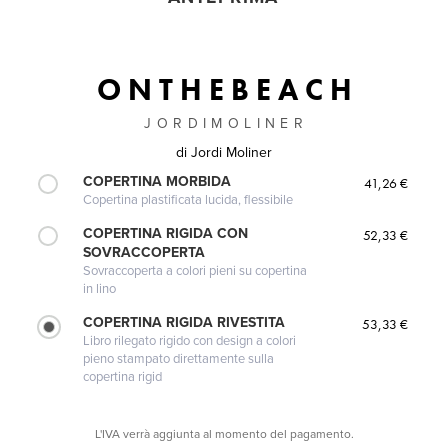
O N T H E B E A C H
J O R D I M O L I N E R
di
Jordi Moliner
COPERTINA MORBIDA
41,26 €
Copertina plastificata lucida, flessibile
COPERTINA RIGIDA CON
52,33 €
SOVRACCOPERTA
Sovraccoperta a colori pieni su copertina
in lino
COPERTINA RIGIDA RIVESTITA
53,33 €
Libro rilegato rigido con design a colori
pieno stampato direttamente sulla
copertina rigid
L'IVA verrà aggiunta al momento del pagamento.