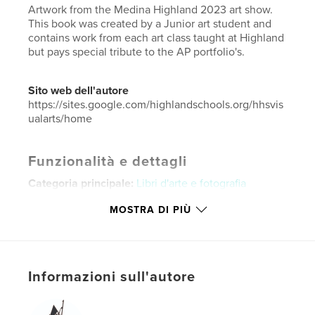
Artwork from the Medina Highland 2023 art show.
This book was created by a Junior art student and
contains work from each art class taught at Highland
but pays special tribute to the AP portfolio's.
Sito web dell'autore
https://sites.google.com/highlandschools.org/hhsvis
ualarts/home
Funzionalità e dettagli
Categoria principale:
Libri d'arte e fotografia
Formato del progetto:
Quadrato piccolo, 18×18 cm
MOSTRA DI PIÙ
N° di pagine:
54
Data di pubblicazione:
mag 31, 2023
Lingua
English
Informazioni sull'autore
Parole chiave
,
,
Medina Highland
Highland