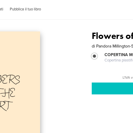
ti
Pubblica il tuo libro
Flowers of
di
Pandora Millington-
COPERTINA 
Copertina plastifi
L'IVA 