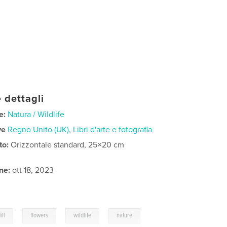
 dettagli
e:
Natura / Wildlife
ve
Regno Unito (UK)
,
Libri d'arte e fotografia
to:
Orizzontale standard, 25×20 cm
ne:
ott 18, 2023
,
,
,
ill
flowers
wildlife
nature