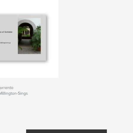
orrento
Millington-Sings