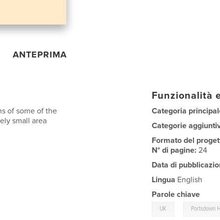
ANTEPRIMA
Funzionalità e
ns of some of the
Categoria principal
vely small area
Categorie aggiunti
Formato del proget
N° di pagine:
24
Data di pubblicazio
Lingua
English
Parole chiave
,
UK
Portsdown H