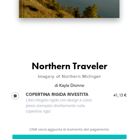
Northern Traveler
Imagery of Northern Michigan
di
Kayla Dionne
COPERTINA RIGIDA RIVESTITA
41,13 €
Libro rilegato rigido con design a colori
pieno stampato direttamente sulla
copertina rigid
L'IVA verrà aggiunta al momento del pagamento.