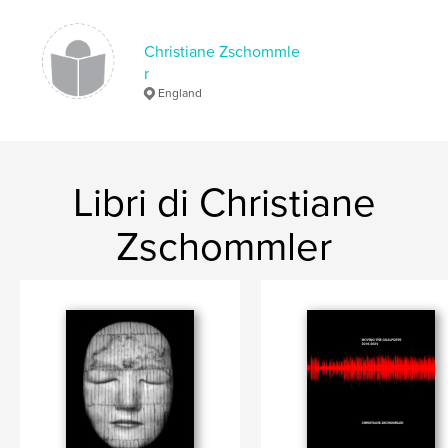
Data di pubblicazione:
nov 22, 2023
Lingua
English
Christiane Zschommle
r
Parole chiave
England
,
,
,
germany
poetry;reflection;east
text;
Memory;
Libri di Christiane
Zschommler