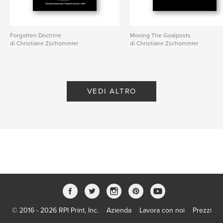
Forgotten Doctrine
Moving The Goalposts
di Christiane Zschommler
di Christiane Zschommler
VEDI ALTRO
© 2016 - 2026 RPI Print, Inc.
Azienda
Lavora con noi
Prezzi