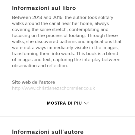
Informazioni sul libro
Between 2013 and 2016, the author took solitary
walks around the canal near her home, always
covering the same stretch, contemplating and
focusing on the process of looking. Through these
walks, she discovered patterns and implications that
were not always immediately visible in the images,
transforming them into words. This book is a blend
of images and text, capturing the interplay between
observation and reflection.
Sito web dell'autore
http://www.christianezschommler.co.uk
MOSTRA DI PIÙ
Funzionalità e dettagli
Categoria principale:
Libri d'arte e fotografia
Formato del progetto:
Quadrato piccolo, 18×18 cm
N° di pagine:
60
Informazioni sull'autore