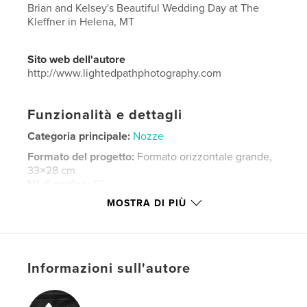
Brian and Kelsey's Beautiful Wedding Day at The
Kleffner in Helena, MT
Sito web dell'autore
http://www.lightedpathphotography.com
Funzionalità e dettagli
Categoria principale:
Nozze
Formato del progetto:
Formato orizzontale grande,
33×28 cm
N° di pagine:
52
MOSTRA DI PIÙ
Data di pubblicazione:
dic 08, 2023
Lingua
English
Parole chiave
,
,
Informazioni sull'autore
Montana
engagement
wedding