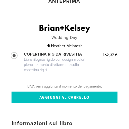
ANTEPRIMA
Brian+Kelsey
Wedding Day
di
Heather McIntosh
COPERTINA RIGIDA RIVESTITA
162,37 €
Libro rilegato rigido con design a colori
pieno stampato direttamente sulla
copertina rigid
L'IVA verrà aggiunta al momento del pagamento.
Informazioni sul libro