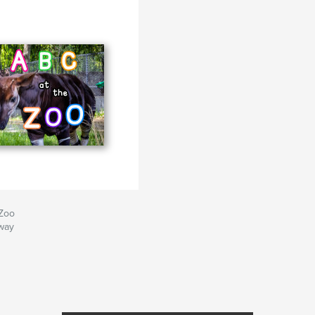
 Zoo
nway