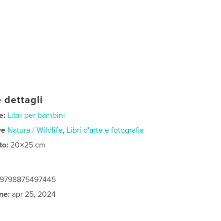
 dettagli
e:
Libri per bambini
ve
Natura / Wildlife
,
Libri d'arte e fotografia
to:
20×25 cm
: 9798875497445
ne:
apr 25, 2024