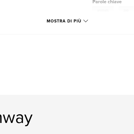
Parole chiave
,
animals
zoo
MOSTRA DI PIÙ
onway