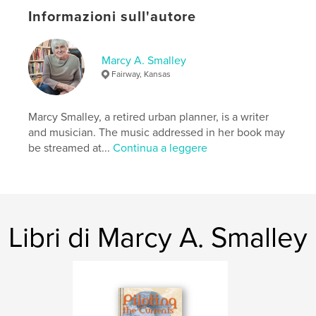
N° di pagine:
84
Informazioni sull'autore
ISBN
Copertina morbida: 9798331113971
Data di pubblicazione:
Marcy A. Smalley
lug 22, 2024
Fairway, Kansas
Lingua
English
Marcy Smalley, a retired urban planner, is a writer
and musician. The music addressed in her book may
be streamed at...
Continua a leggere
Libri di Marcy A. Smalley