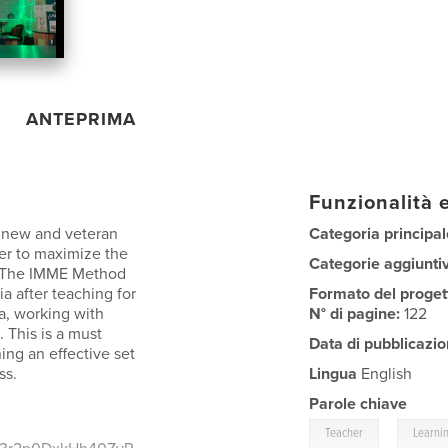
ANTEPRIMA
Funzionalità e
h new and veteran
Categoria principal
der to maximize the
Categorie aggiunti
. The IMME Method
a after teaching for
Formato del proget
a, working with
N° di pagine:
122
 This is a must
Data di pubblicazio
ing an effective set
ss.
Lingua
English
Parole chiave
,
Teacher
Learni