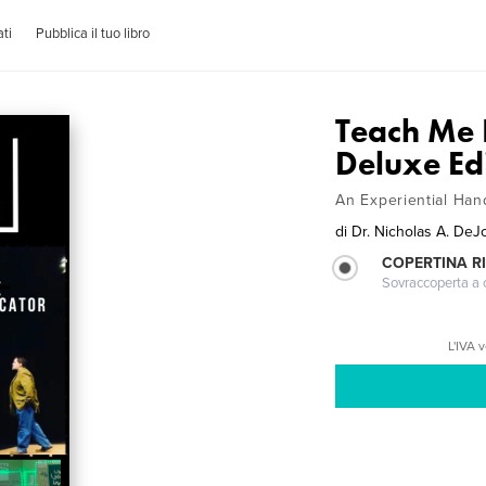
ti
Pubblica il tuo libro
Teach Me
Deluxe Edi
An Experiential Han
di
Dr. Nicholas A. DeJ
COPERTINA R
Sovraccoperta a co
L'IVA 