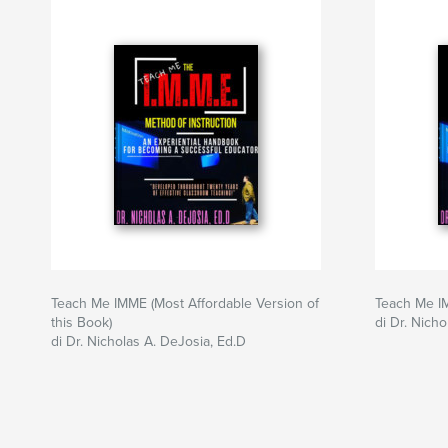
Teach Me IMME (Most Affordable Version of
Teach Me 
this Book)
di Dr. Nich
di Dr. Nicholas A. DeJosia, Ed.D