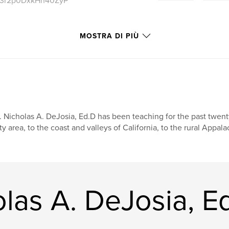
wp3r2p0DxkHh40ZyP
MOSTRA DI PIÙ
. Nicholas A. DeJosia, Ed.D has been teaching for the past twe
ty area, to the coast and valleys of California, to the rural Appalac
holas A. DeJosia, E