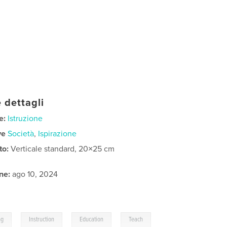
 dettagli
e:
Istruzione
ve
Società
,
Ispirazione
to:
Verticale standard, 20×25 cm
ne:
ago 10, 2024
,
,
,
ng
Instruction
Education
Teach