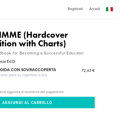
Registrati
Accedi
 IMME (Hardcover
tion with Charts)
dbook for Becoming a Successful Educator
osia Ed.D
IGIDA CON SOVRACCOPERTA
72,65 €
lori pieni su copertina in lino
verrà aggiunta al momento del pagamento.