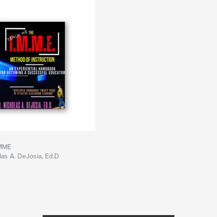
IMME
olas A. DeJosia, Ed.D