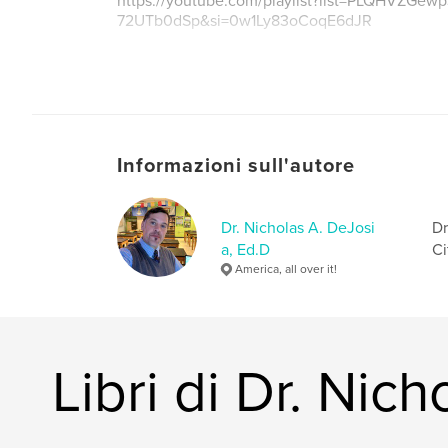
https://youtube.com/playlist?list=PLQHVZGe
72UTb0dSp&si=0w1Ly83oCoqE6dJR
Informazioni sull'autore
Dr. Nicholas A. DeJosi
Dr
a, Ed.D
Ci
America, all over it!
Libri di Dr. Nic