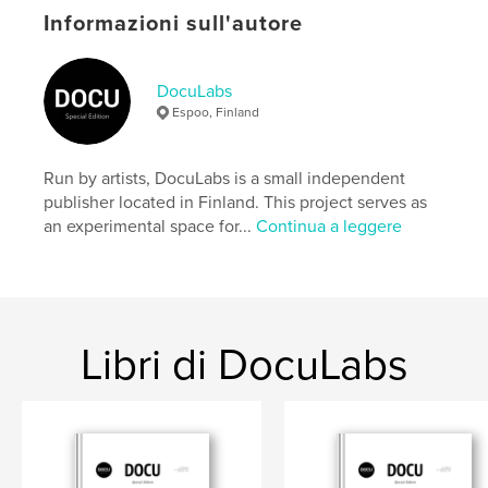
settings allow cookies.
Informazioni sull'autore
Sito web dell'autore
https://docu-magazine.com/
DocuLabs
Espoo, Finland
Funzionalità e dettagli
Run by artists, DocuLabs is a small independent
Categoria principale:
Libri d'arte e fotografia
publisher located in Finland. This project serves as
Formato del progetto:
US Letter, 22×28 cm
an experimental space for...
Continua a leggere
N° di pagine:
24
Data di pubblicazione:
ago 22, 2024
Lingua
English
Parole chiave
Libri di DocuLabs
,
Battiston
Daniel