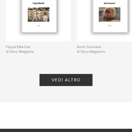
Fayçal Elkechaï
Kevin Guevarra
di Docu Magazine
di Docu Magazine
VEDI ALTRO