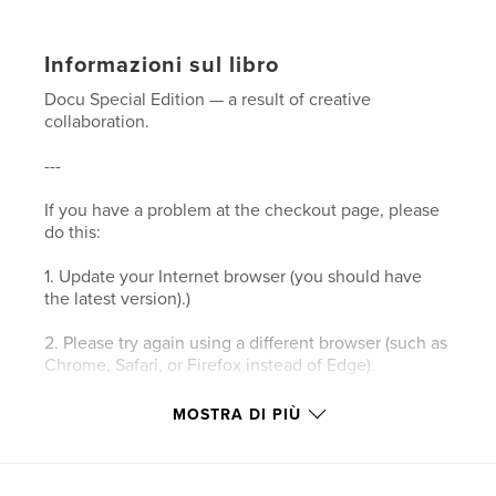
Informazioni sul libro
Docu Special Edition — a result of creative
collaboration.
---
If you have a problem at the checkout page, please
do this:
1. Update your Internet browser (you should have
the latest version).)
2. Please try again using a different browser (such as
Chrome, Safari, or Firefox instead of Edge).
3. Please clear your browser’s cookies and the
MOSTRA DI PIÙ
cache.
4. Make sure your browser's privacy/security