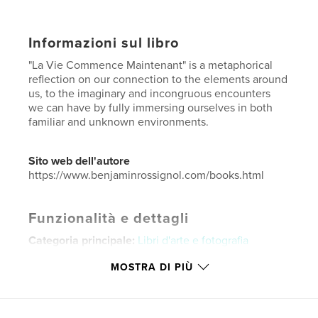
Informazioni sul libro
"La Vie Commence Maintenant" is a metaphorical
reflection on our connection to the elements around
us, to the imaginary and incongruous encounters
we can have by fully immersing ourselves in both
familiar and unknown environments.
Sito web dell'autore
https://www.benjaminrossignol.com/books.html
Funzionalità e dettagli
Categoria principale:
Libri d'arte e fotografia
Categorie aggiuntive
Graphic design
,
Poesia
MOSTRA DI PIÙ
Formato del progetto:
US Letter, 22×28 cm
N° di pagine:
172