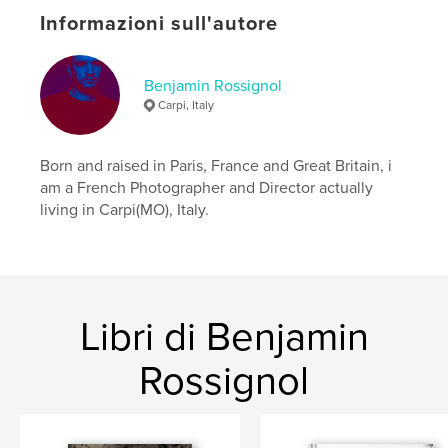
Data di pubblicazione:
nov 05, 2024
Informazioni sull'autore
Lingua
English
Parole chiave
Benjamin Rossignol
,
,
surrealism
street
landscape
Carpi, Italy
Born and raised in Paris, France and Great Britain, i
am a French Photographer and Director actually
living in Carpi(MO), Italy.
Libri di Benjamin
Rossignol