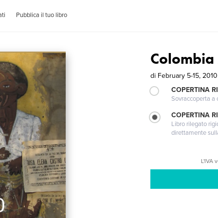
ti
Pubblica il tuo libro
Colombia
di
February 5-15, 2010
COPERTINA R
Sovraccoperta a co
COPERTINA RI
Libro rilegato ri
direttamente sull
L'IVA 