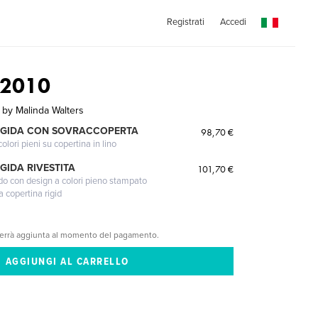
Registrati
Accedi
 2010
 by Malinda Walters
IGIDA CON SOVRACCOPERTA
98,70 €
lori pieni su copertina in lino
GIDA RIVESTITA
101,70 €
gido con design a colori pieno stampato
a copertina rigid
verrà aggiunta al momento del pagamento.