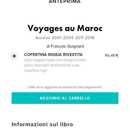
ANTEPRIMA
Voyages au Maroc
Années 2001 2004 2011 2018
di
François Guignard
COPERTINA RIGIDA RIVESTITA
96,40 €
Libro rilegato rigido con design a colori
pieno stampato direttamente sulla
copertina rigid
L'IVA verrà aggiunta al momento del pagamento.
Informazioni sul libro