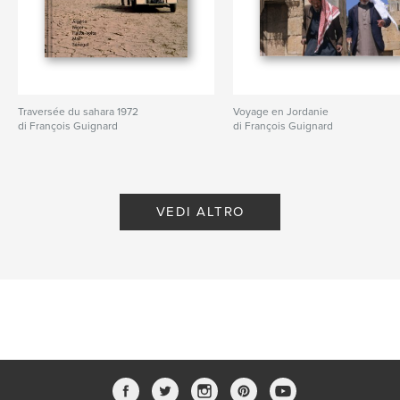
Traversée du sahara 1972
Voyage en Jordanie
di François Guignard
di François Guignard
VEDI ALTRO