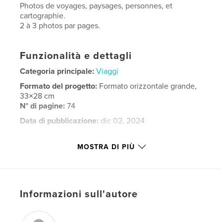
Photos de voyages, paysages, personnes, et
cartographie.
2 à 3 photos par pages.
Funzionalità e dettagli
Categoria principale:
Viaggi
Formato del progetto:
Formato orizzontale grande,
33×28 cm
N° di pagine:
74
Data di pubblicazione:
dic 02, 2024
Lingua
French
MOSTRA DI PIÙ
Parole chiave
,
greniers
Maroc
Informazioni sull'autore