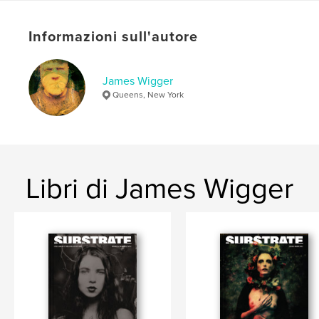
N° di pagine:
60
Data di pubblicazione:
gen 31, 2025
Informazioni sull'autore
Lingua
English
Parole chiave
James Wigger
Queens, New York
,
,
,
Art
fine art
photography
fine art photography
Libri di James Wigger