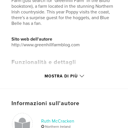
Farm (just search for "Greenhill Farm" in the Blurb
bookstore), a farm located in the stunning Northern
Irish countryside. This year Poppy visits the coast,
there's a surprise guest for the hoggets, and Blue
Belle has a fan.
Sito web dell'autore
http://www.greenhillfarmblog.com
Funzionalità e dettagli
Categoria principale:
Animali
MOSTRA DI PIÙ
Categorie aggiuntive
Irlanda
,
Libri d'arte e fotografia
Formato del progetto:
Orizzontale standard, 25×20
cm
N° di pagine:
268
Informazioni sull'autore
Data di pubblicazione:
feb 14, 2025
Lingua
English
Ruth McCracken
Parole chiave
Northern Ireland