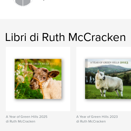
,
,
,
northern ireland
sheep
farm
border collie
Libri di Ruth McCracken
A Year of Green Hills 2025
A Year of Green Hills 2023
di Ruth McCracken
di Ruth McCracken