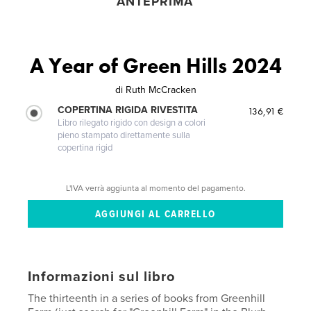
ANTEPRIMA
A Year of Green Hills 2024
di
Ruth McCracken
COPERTINA RIGIDA RIVESTITA
136,91 €
Libro rilegato rigido con design a colori
pieno stampato direttamente sulla
copertina rigid
L'IVA verrà aggiunta al momento del pagamento.
Informazioni sul libro
The thirteenth in a series of books from Greenhill