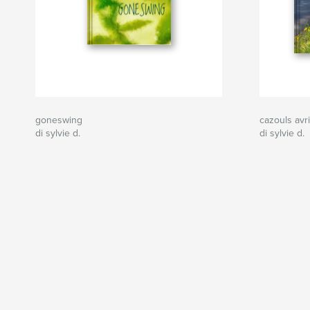
goneswing
cazouls avr
di sylvie d.
di sylvie d.