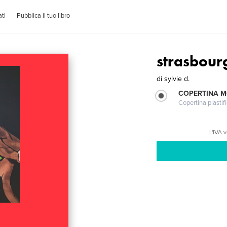
ti
Pubblica il tuo libro
strasbour
di
sylvie d.
COPERTINA 
Copertina plastifi
L'IVA 