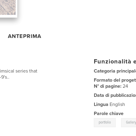
ANTEPRIMA
Funzionalità e
imsical series that
Categoria principal
9's..
Formato del proget
N° di pagine:
24
Data di pubblicazio
Lingua
English
Parole chiave
,
portfolio
Galler