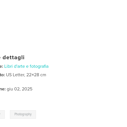
 dettagli
e:
Libri d'arte e fotografia
to:
US Letter, 22×28 cm
ne:
giu 02, 2025
,
y
Photography