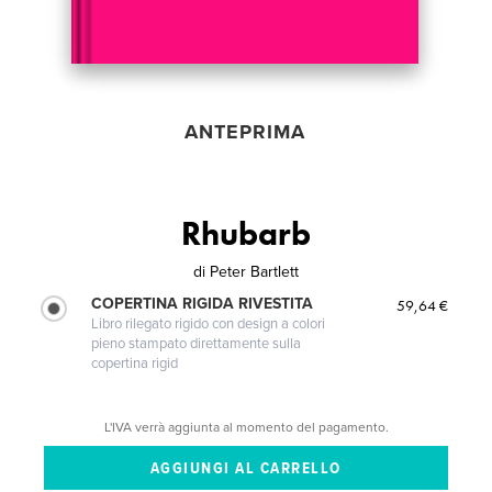
ANTEPRIMA
Rhubarb
di
Peter Bartlett
COPERTINA RIGIDA RIVESTITA
59,64 €
Libro rilegato rigido con design a colori
pieno stampato direttamente sulla
copertina rigid
L'IVA verrà aggiunta al momento del pagamento.