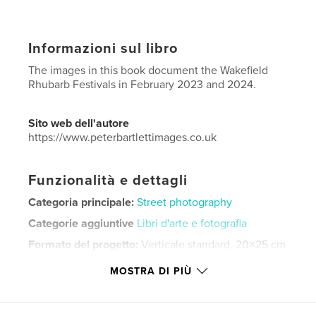
Informazioni sul libro
The images in this book document the Wakefield
Rhubarb Festivals in February 2023 and 2024.
Sito web dell'autore
https://www.peterbartlettimages.co.uk
Funzionalità e dettagli
Categoria principale:
Street photography
Categorie aggiuntive
Libri d'arte e fotografia
Formato del progetto:
Verticale standard, 20×25 cm
N° di pagine:
54
MOSTRA DI PIÙ
Data di pubblicazione:
giu 14, 2025
Lingua
English