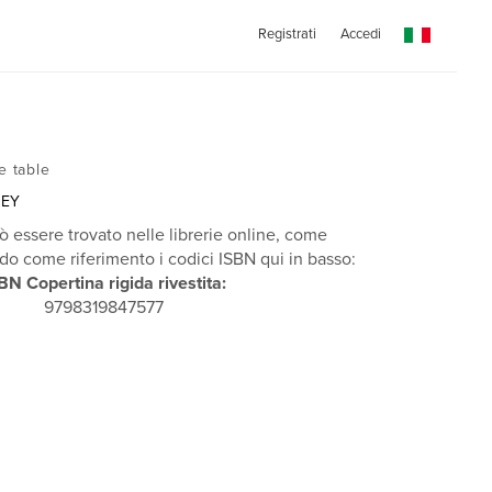
Registrati
Accedi
e table
REY
ò essere trovato nelle librerie online, come
 come riferimento i codici ISBN qui in basso:
BN Copertina rigida rivestita:
9798319847577