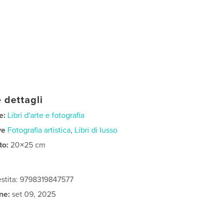
 dettagli
e:
Libri d'arte e fotografia
ve
Fotografia artistica
,
Libri di lusso
to:
20×25 cm
vestita: 9798319847577
ne:
set 09, 2025