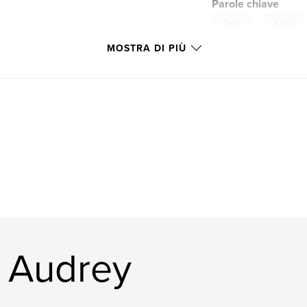
Parole chiave
,
Oahu
Kauai
MOSTRA DI PIÙ
& Audrey