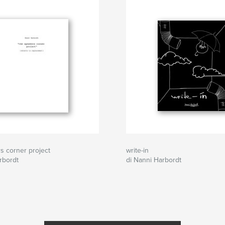
s corner project
write-in
rbordt
di Nanni Harbordt