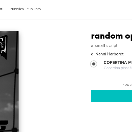
ti
Pubblica il tuo libro
random o
a small script
di
Nanni Harbordt
COPERTINA 
Copertina plastifi
L'IVA 