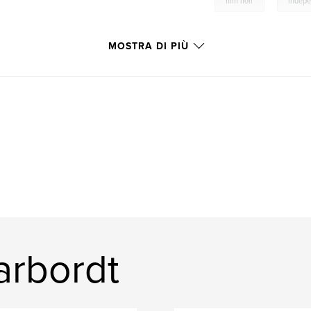
,
film noir
indep
MOSTRA DI PIÙ
arbordt