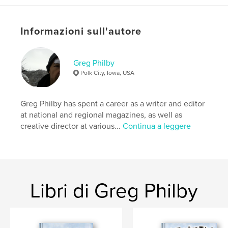
ISBN
Copertina rigida rivestita: 9798319805003
Informazioni sull'autore
Data di pubblicazione:
ott 01, 2025
Lingua
English
Greg Philby
Parole chiave
Polk City, Iowa, USA
,
,
,
read-aloud
humor
imagination
young children
Greg Philby has spent a career as a writer and editor
at national and regional magazines, as well as
creative director at various...
Continua a leggere
Libri di Greg Philby