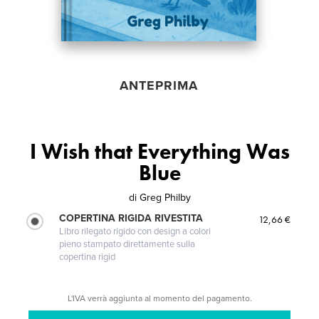
ANTEPRIMA
I Wish that Everything Was
Blue
di
Greg Philby
COPERTINA RIGIDA RIVESTITA
12,66 €
Libro rilegato rigido con design a colori
pieno stampato direttamente sulla
copertina rigid
L'IVA verrà aggiunta al momento del pagamento.