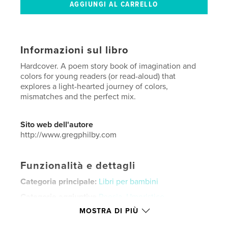
Informazioni sul libro
Hardcover. A poem story book of imagination and
colors for young readers (or read-aloud) that
explores a light-hearted journey of colors,
mismatches and the perfect mix.
Sito web dell'autore
http://www.gregphilby.com
Funzionalità e dettagli
Categoria principale:
Libri per bambini
Categorie aggiuntive
Poesia
,
Umoristico
MOSTRA DI PIÙ
Formato del progetto:
15×23 cm
N° di pagine:
46