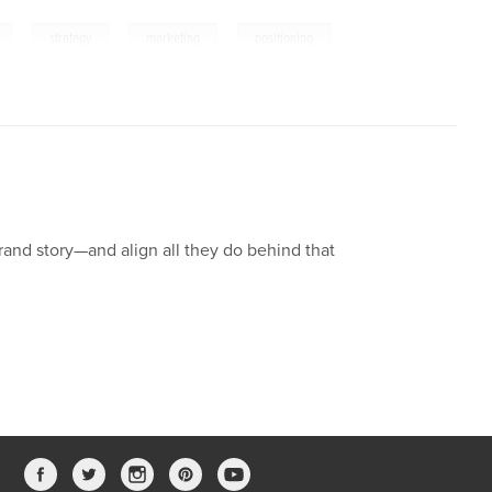
,
,
,
strategy
marketing
positioning
rand story—and align all they do behind that