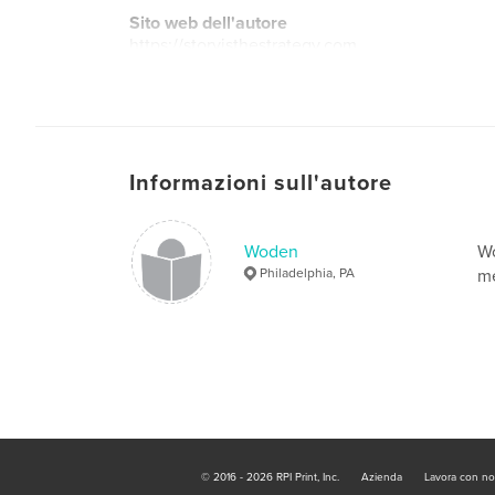
Sito web dell'autore
https://storyisthestrategy.com
Informazioni sull'autore
Woden
Wo
Philadelphia, PA
m
© 2016 - 2026 RPI Print, Inc.
Azienda
Lavora con no