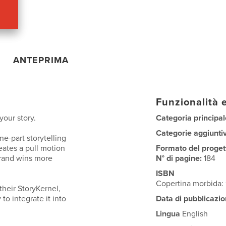
ANTEPRIMA
Funzionalità e
your story.
Categoria principal
Categorie aggiunti
e-part storytelling
eates a pull motion
Formato del proget
rand wins more
N° di pagine:
184
ISBN
Copertina morbida
their StoryKernel,
to integrate it into
Data di pubblicazio
Lingua
English