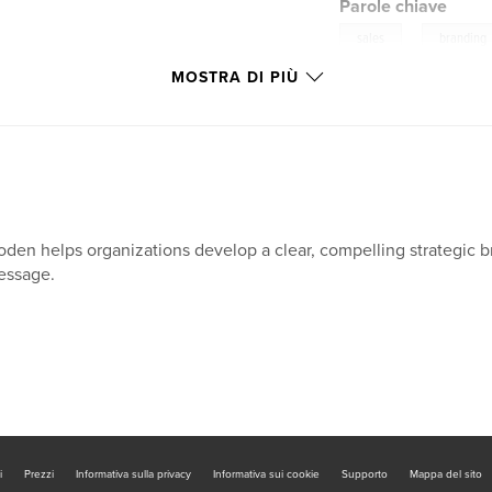
Parole chiave
,
sales
branding
MOSTRA DI PIÙ
den helps organizations develop a clear, compelling strategic b
essage.
i
Prezzi
Informativa sulla privacy
Informativa sui cookie
Supporto
Mappa del sito