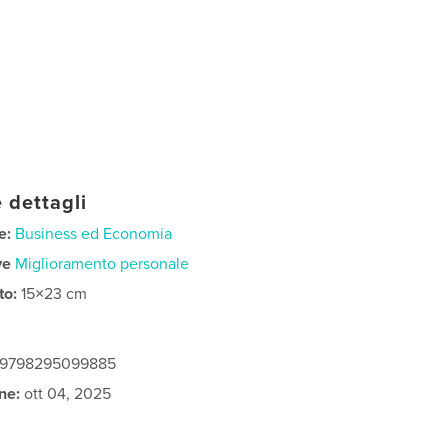
 dettagli
e:
Business ed Economia
ve
Miglioramento personale
to:
15×23 cm
: 9798295099885
ne:
ott 04, 2025