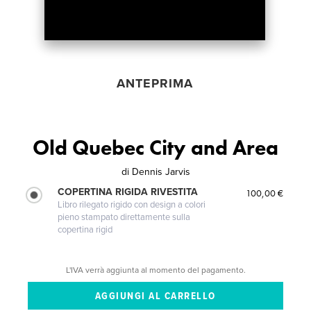
ANTEPRIMA
Old Quebec City and Area
di
Dennis Jarvis
COPERTINA RIGIDA RIVESTITA
100,00 €
Libro rilegato rigido con design a colori
pieno stampato direttamente sulla
copertina rigid
L'IVA verrà aggiunta al momento del pagamento.