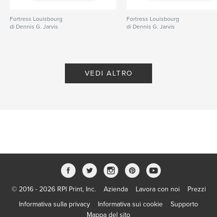
Fortress Louisbourg
Fortress Louisbourg
di Dennis G. Jarvis
di Dennis G. Jarvis
VEDI ALTRO
© 2016 - 2026 RPI Print, Inc.
Azienda
Lavora con noi
Prezzi
Informativa sulla privacy
Informativa sui cookie
Supporto
Mappa del sito