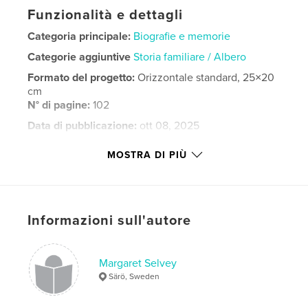
Funzionalità e dettagli
Categoria principale:
Biografie e memorie
Categorie aggiuntive
Storia familiare / Albero
Formato del progetto:
Orizzontale standard, 25×20
cm
N° di pagine:
102
Data di pubblicazione:
ott 08, 2025
Lingua
English
MOSTRA DI PIÙ
Parole chiave
,
,
,
,
Margaret
Anne
Tony
India
Selvey
Informazioni sull'autore
Margaret Selvey
Särö, Sweden