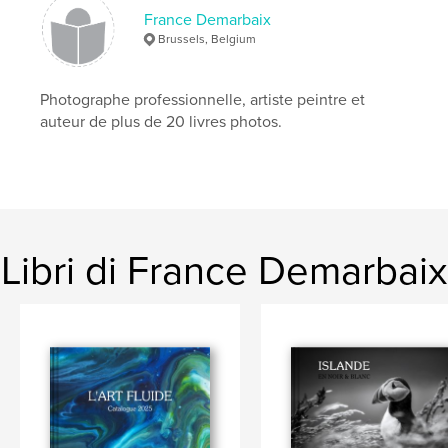
France Demarbaix
,
,
,
photography
black white
travel
Brussels, Belgium
,
iceland
Fine art
Photographe professionnelle, artiste peintre et
auteur de plus de 20 livres photos.
Libri di France Demarbaix