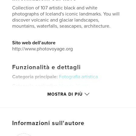
Collection of 107 artistic black and white
photographs of Iceland's iconic landmarks. You will
discover volcanic and glaciar landscapes,
mountains, waterfalls, seascapes, architecture.
Sito web dell'autore
http://www.photovoyage.org
Funzionalità e dettagli
Categoria principale:
Fotografia artistica
Categorie aggiuntive
Islanda
,
Viaggi
MOSTRA DI PIÙ
Formato del progetto:
Orizzontale standard, 25×20
cm
N° di pagine:
92
Data di pubblicazione:
ott 08, 2025
Informazioni sull'autore
Lingua
English
Parole chiave