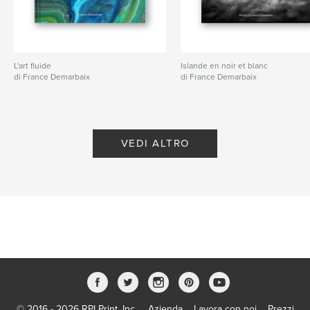
L'art fluide
Islande en noir et blanc
di France Demarbaix
di France Demarbaix
VEDI ALTRO
© 2016 - 2026 RPI Print, Inc.
Azienda
Lavora con noi
Prezzi