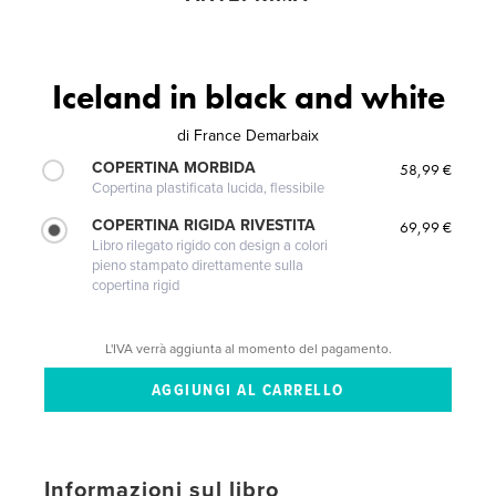
Iceland in black and white
di
France Demarbaix
COPERTINA MORBIDA
58,99 €
Copertina plastificata lucida, flessibile
COPERTINA RIGIDA RIVESTITA
69,99 €
Libro rilegato rigido con design a colori
pieno stampato direttamente sulla
copertina rigid
L'IVA verrà aggiunta al momento del pagamento.
Informazioni sul libro