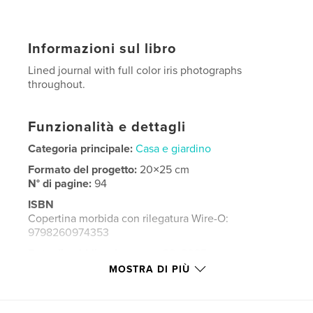
Informazioni sul libro
Lined journal with full color iris photographs
throughout.
Funzionalità e dettagli
Categoria principale:
Casa e giardino
Formato del progetto:
20×25 cm
N° di pagine:
94
ISBN
Copertina morbida con rilegatura Wire-O:
9798260974353
Data di pubblicazione:
nov 28, 2025
MOSTRA DI PIÙ
Lingua
English
Parole chiave