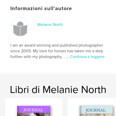
,
,
,
,
flowers
garden
lined
journal
Informazioni sull'autore
,
irises
iris
Melanie North
I am an award winning and published photographer
since 2005. My love for horses has taken me a step
further with my photography. . ...
Continua a leggere
Libri di Melanie North