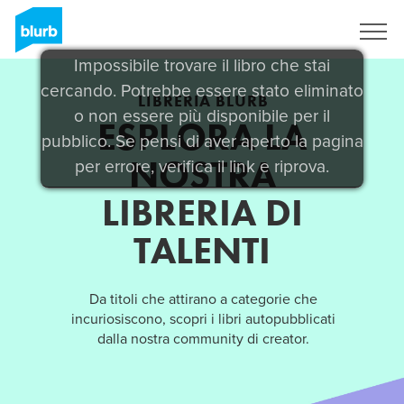
Registrati
Impossibile trovare il libro che stai
cercando. Potrebbe essere stato eliminato
LIBRERIA BLURB
o non essere più disponibile per il
ESPLORA LA
pubblico. Se pensi di aver aperto la pagina
NOSTRA
per errore, verifica il link e riprova.
LIBRERIA DI
TALENTI
Da titoli che attirano a categorie che
incuriosiscono, scopri i libri autopubblicati
dalla nostra community di creator.