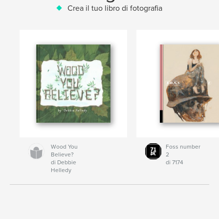
Crea il tuo libro di fotografia
Wood You
Foss number
Believe?
2
di Debbie
di 7174
Helledy