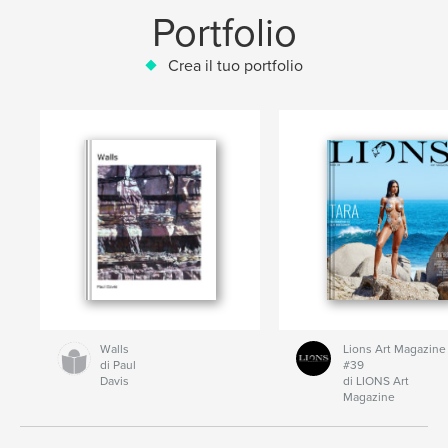
Portfolio
Crea il tuo portfolio
Walls
Lions Art Magazine
di Paul
#39
Davis
di LIONS Art
Magazine