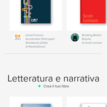
Good Futures
Building Better
Accelerator Participant
Brands
Workbook (2024)
di Scott Lerman
di RootedGood
Letteratura e narrativa
Crea il tuo libro