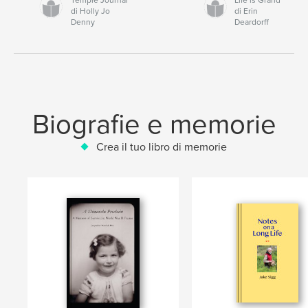
di Holly Jo
di Erin
Denny
Deardorff
Biografie e memorie
Crea il tuo libro di memorie