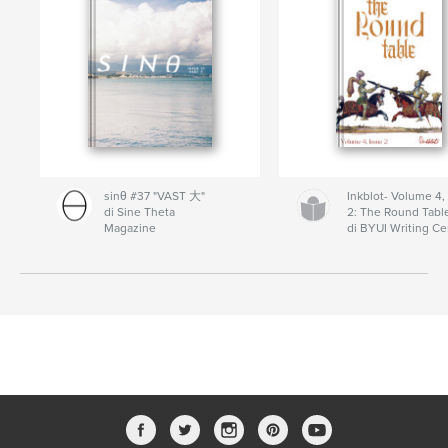
sinθ #37 "VAST 大"
Inkblot- Volume 4,
di Sine Theta
2: The Round Tabl
Magazine
di BYUI Writing Ce