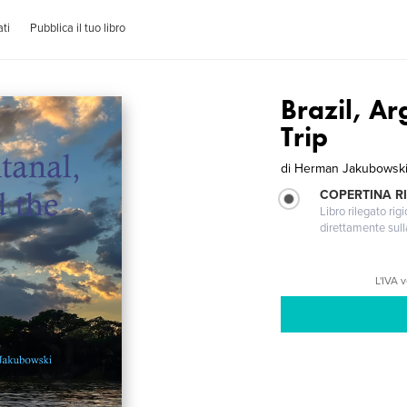
ti
Pubblica il tuo libro
Brazil, Ar
Trip
di
Herman Jakubowsk
COPERTINA RI
Libro rilegato ri
direttamente sull
L'IVA 