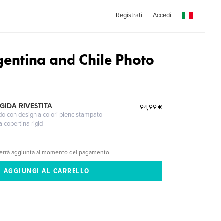
Registrati
Accedi
gentina and Chile Photo
i
GIDA RIVESTITA
94,99 €
gido con design a colori pieno stampato
a copertina rigid
verrà aggiunta al momento del pagamento.