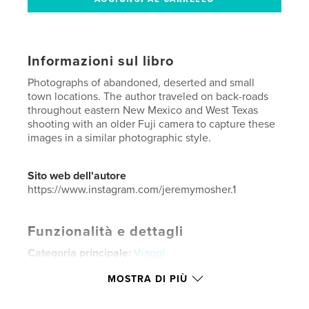
Informazioni sul libro
Photographs of abandoned, deserted and small
town locations. The author traveled on back-roads
throughout eastern New Mexico and West Texas
shooting with an older Fuji camera to capture these
images in a similar photographic style.
Sito web dell'autore
https://www.instagram.com/jeremymosher.1
Funzionalità e dettagli
Categoria principale:
Viaggi
Categorie aggiuntive
Libri di lusso
,
Libri d'arte e
MOSTRA DI PIÙ
fotografia
Formato del progetto:
US Letter, 22×28 cm