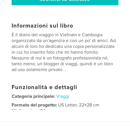
Informazioni sul libro
È il diario del viaggio in Vietnam e Cambogia
organizzato da un'agenzia e con un po' di amici. Ad
alcuni di loro ho dedicato una copia personalizzata
in cui ho inserito foto che mi hanno fornito.
Nessuno di noi è un fotografo professionista né,
tanto meno, un blogger di viaggi, quindi è un libro
ad uso solamente privato...
Funzionalità e dettagli
Categoria principale:
Viaggi
Formato del progetto:
US Letter, 22×28 cm
N° di pagine:
152
Data di pubblicazione:
feb 15, 2026
Lingua
Italian