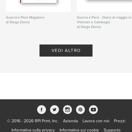
Guerra e Pace Magazine
Guerra e Pace - Diario di viaggio in
di Diego Donisi
Vietnam e Cambogia
di Diego Donisi
VEDI ALTRO
© 2016 - 2026 RPI Print, Inc.
Azienda
Lavora con noi
Prezzi
Informativa sulla privacy
Informativa sui cookie
Supporto